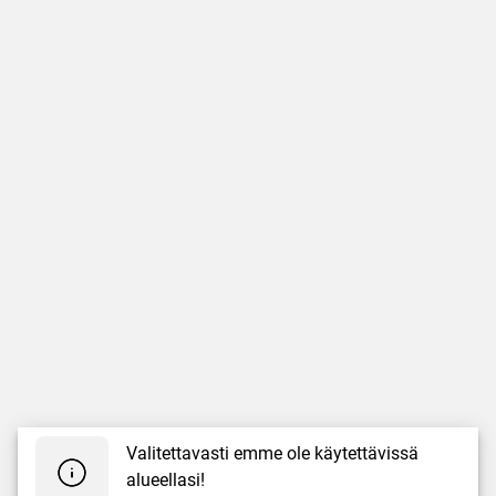
Valitettavasti emme ole käytettävissä
alueellasi!