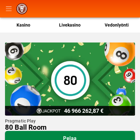
Kasino
Livekasino
Vedonlyönti
46 966 262,87 €
Pragmatic Play
80 Ball Room
Pelaa