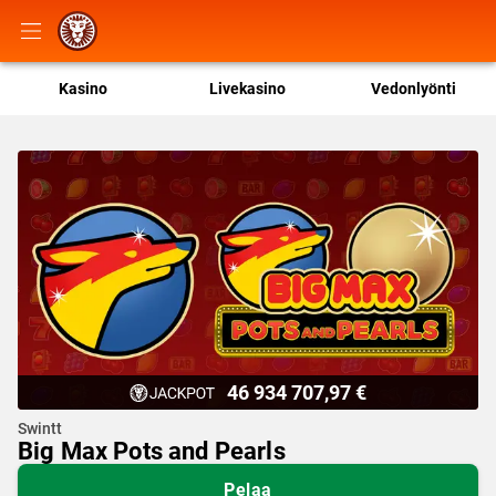
Kasino
Livekasino
Vedonlyönti
46 934 707,97 €
Swintt
Big Max Pots and Pearls
Pelaa