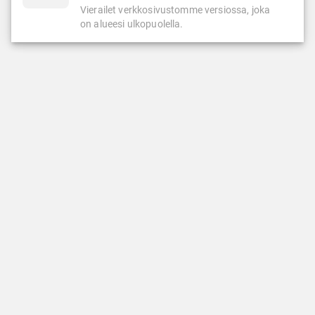
Vierailet verkkosivustomme versiossa, joka
on alueesi ulkopuolella.
KASINO
LIVEKASINO
Kolikkopelit
Ruletti
Suosituimmat
Blackjack
Uusimmat pelit
Pokeri
LeoJackpot
Baccarat
LeoVegas Originals
Suositut livekasinopelit
Jättipottipelit
Uudet livekasinopelit
Megaways-pelit
LeoVegas eksklusiiviset