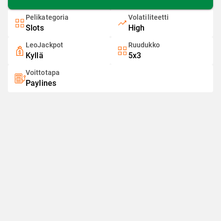
Pelikategoria
Volatiliteetti
Slots
High
LeoJackpot
Ruudukko
Kyllä
5x3
Voittotapa
Paylines