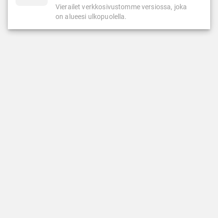
Vierailet verkkosivustomme versiossa, joka
on alueesi ulkopuolella.
KASINO
LIVEKASINO
Kolikkopelit
Ruletti
Suosituimmat
Blackjack
Uusimmat pelit
Pokeri
LeoJackpot
Baccarat
LeoVegas Originals
Suositut livekasinopelit
Jättipottipelit
Uudet livekasinopelit
Megaways-pelit
LeoVegas eksklusiiviset