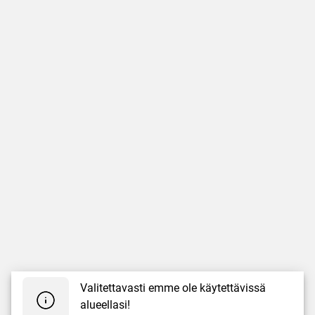
Valitettavasti emme ole käytettävissä
alueellasi!