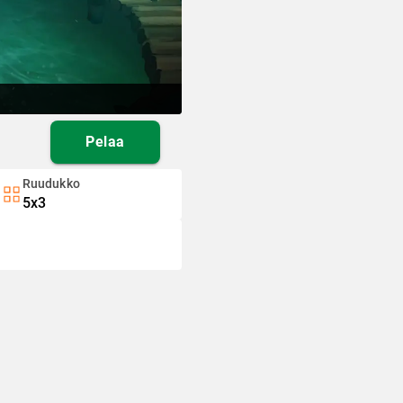
Pelaa
Ruudukko
5x3