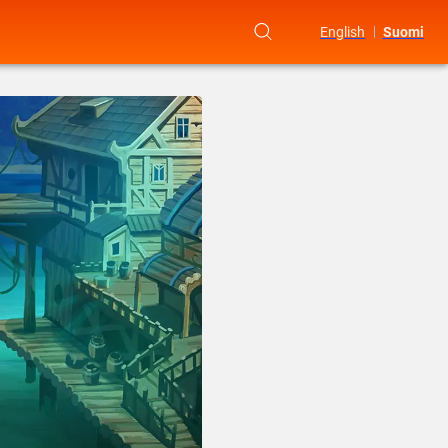
English
Suomi