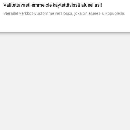
Valitettavasti emme ole käytettävissä alueellasi!
Vierailet verkkosivustomme versiossa, joka on alueesi ulkopuolella.
LIVEKASINO
VEDONLYÖNTI
Ruletti
Live-vedonlyönti
Blackjack
Jalkapallo
Pokeri
Jääkiekko
Baccarat
Tennis
Suositut livekasinopelit
Esports