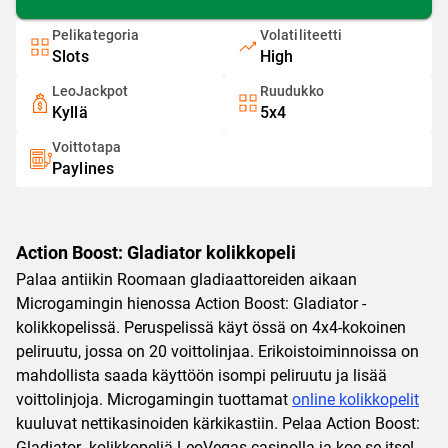
Pelikategoria
Volatiliteetti
Slots
High
LeoJackpot
Ruudukko
Kyllä
5x4
Voittotapa
Paylines
Action Boost: Gladiator kolikkopeli
Palaa antiikin Roomaan gladiaattoreiden aikaan
Microgamingin hienossa Action Boost: Gladiator -
kolikkopelissä. Peruspelissä käyt össä on 4x4-kokoinen
peliruutu, jossa on 20 voittolinjaa. Erikoistoiminnoissa on
mahdollista saada käyttöön isompi peliruutu ja lisää
voittolinjoja. Microgamingin tuottamat
online kolikkopelit
kuuluvat nettikasinoiden kärkikastiin. Pelaa Action Boost:
Gladiator -kolikkopeliä LeoVegas casinolla ja koe se itse!