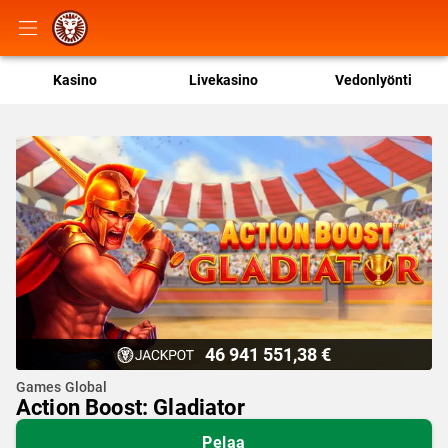
Kasino
Livekasino
Vedonlyönti
46 941 551,38 €
Games Global
Action Boost: Gladiator
Pelaa