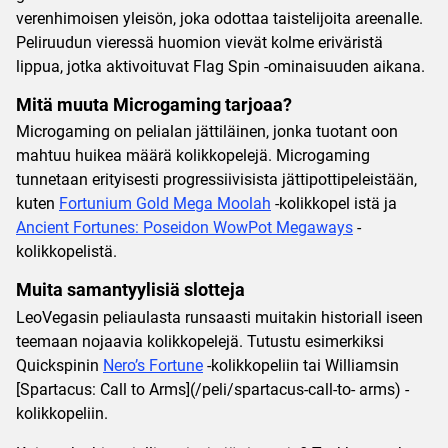
verenhimoisen yleisön, joka odottaa taistelijoita areenalle.
Peliruudun vieressä huomion vievät kolme eriväristä
lippua, jotka aktivoituvat Flag Spin -ominaisuuden aikana.
Mitä muuta Microgaming tarjoaa?
Microgaming on pelialan jättiläinen, jonka tuotant oon
mahtuu huikea määrä kolikkopelejä. Microgaming
tunnetaan erityisesti progressiivisista jättipottipeleistään,
kuten
Fortunium Gold Mega Moolah
-kolikkopel istä ja
Ancient Fortunes: Poseidon WowPot Megaways
-
kolikkopelistä.
Muita samantyylisiä slotteja
LeoVegasin peliaulasta runsaasti muitakin historiall iseen
teemaan nojaavia kolikkopelejä. Tutustu esimerkiksi
Quickspinin
Nero’s Fortune
-kolikkopeliin tai Williamsin
[Spartacus: Call to Arms](/peli/spartacus-call-to- arms) -
kolikkopeliin.