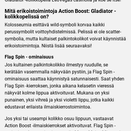
Mitä erikoistoimintoja Action Boost: Gladiator -
kolikkopelissä on?
Kolosseumia esittävä wild-symboli korvaa kaikki
perussymbolit voittoyhdistelmissä. Pelissä ei ole scatter-
symbolia, mutta kultaiset palkintokolikot voivat käynnistää
erikoistoimintoja. Niistä lisää seuraavaksi!
Flag Spin - ominaisuus
Jos kultainen palkintokolikko ilmestyy ruudulle, se
kerätään vasemmalla näkyvään pystiin, ja Flag Spin -
ominaisuus saattaa käynnistyä satunnaisesti. Saat yhden
Flag Spin -kierroksen, jonka aikana kelasetin vieressä
näkyvät kolme lippua aktivoituvat. Mukana on yksi
punainen, yksi vihreä ja yksi violetti lippu, jotka kaikki
edustavat erilaista ilmaiskierrostoimintoa.
Jos yksi tai useampi kolikko osuu lippuun, vastaavat
Action Boost -ilmaiskierrokset aktivoituvat. Flag Spin -