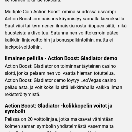
Multiple Coin Action Boost -ominaisuudessa useampi
Action Boost -ominaisuus käynnistyy samalla kierroksella.
Saat viisi tai kymmenen ilmaiskierrosta riippuen siitä, mikä
buusteista aktivoituu. Satunnainen vo ittokerroin pätee
kaikkiin linjavoittoihin ja bonuspalkintoihin, mutta ei
jackpot-voittoihin.
Ilmainen pelitila - Action Boost: Gladiator demo
Action Boost: Gladiator on toiminnantäyteinen casino
slotti, jonka pelaaminen voi vaatia hieman totuttelua.
Action Boost: Gladiator demo löytyy LeoVegas casino
peliaulasta, ja voit kokeilla sitä leikkirahalla vaikka ilman
rekisteröitymistä.
Action Boost: Gladiator -kolikkopelin voitot ja
symbolit
Pelissä on 20 voittolinjaa, jotka maksavat vähintään
kolmen saman symbolin yhdistelmästä vasemmalta