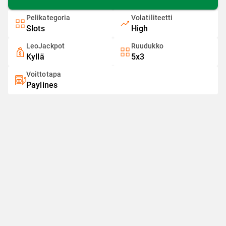
Pelikategoria
Volatiliteetti
Slots
High
LeoJackpot
Ruudukko
Kyllä
5x3
Voittotapa
Paylines