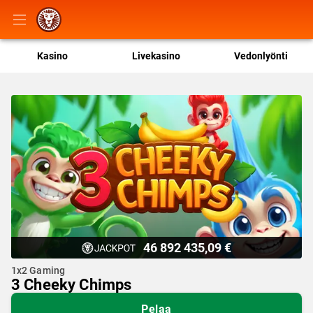
Kasino
Livekasino
Vedonlyönti
46 892 435,09 €
1x2 Gaming
3 Cheeky Chimps
Pelaa