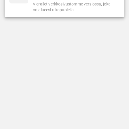
Vierailet verkkosivustomme versiossa, joka
on alueesi ulkopuolella.
KASINO
LIVEKASINO
Kolikkopelit
Ruletti
Suosituimmat
Blackjack
Uusimmat pelit
Pokeri
LeoJackpot
Baccarat
LeoVegas Originals
Suositut livekasinopelit
Jättipottipelit
Uudet livekasinopelit
Megaways-pelit
LeoVegas eksklusiiviset