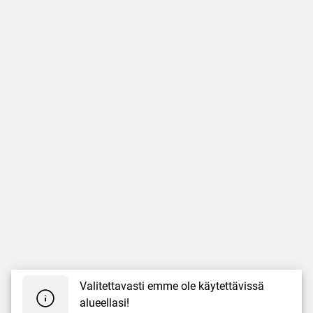
Valitettavasti emme ole käytettävissä
alueellasi!