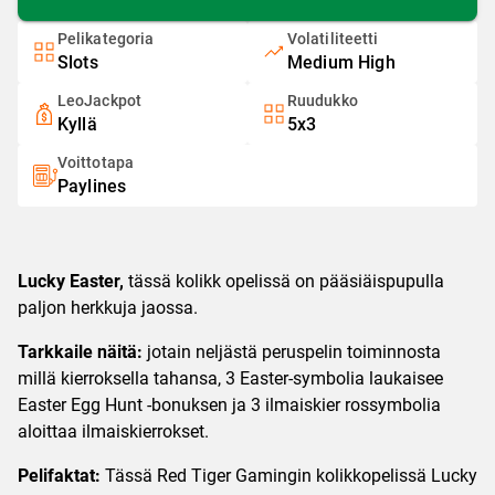
Pelikategoria
Volatiliteetti
Slots
Medium High
LeoJackpot
Ruudukko
Kyllä
5x3
Voittotapa
Paylines
Lucky Easter,
tässä kolikk opelissä on pääsiäispupulla
paljon herkkuja jaossa.
Tarkkaile näitä:
jotain neljästä peruspelin toiminnosta
millä kierroksella tahansa, 3 Easter-symbolia laukaisee
Easter Egg Hunt -bonuksen ja 3 ilmaiskier rossymbolia
aloittaa ilmaiskierrokset.
Pelifaktat:
Tässä Red Tiger Gamingin kolikkopelissä Lucky