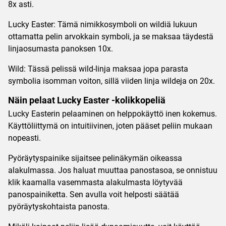
8x
asti.
Lucky Easter: Tämä nimikkosymboli on wildiä lukuun
ottamatta pelin arvokkain symboli, ja se maksaa täydestä
linjaosumasta panoksen 10x.
Wild: Tässä pelissä wild-linja maksaa jopa parasta
symbolia isomman voiton, sillä viiden linja wildeja on 20x.
Näin pelaat Lucky Easter -kolikkopeliä
Lucky Easterin pelaaminen on helppokäyttö inen kokemus.
Käyttöliittymä on intuitiivinen, joten pääset peliin mukaan
nopeasti.
Pyöräytyspainike sijaitsee pelinäkymän oikeassa
alakulmassa. Jos haluat muuttaa panostasoa, se onnistuu
klik kaamalla vasemmasta alakulmasta löytyvää
panospainiketta. Sen avulla voit helposti säätää
pyöräytyskohtaista panosta.