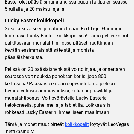
Easter olet pääsiäismunajahdissa pupun ja tipujen seassa
5 rullalla ja 20 maksulinjalla.
Lucky Easter kolikkopeli
Sukella keväiseen juhlatunnelmaan Red Tiger Gamingin
luomassa Lucky Easter -kolikkopelissä! Tämä peli vie sinut
palkitsevaan munajahtiin, jossa pääset nauttimaan
kevään ensimmäisistä säteistä ja monista
pääsiäisherkuista.
Pelissä on 20 pääsiäishenkistä voittolinjaa, ja onnettaren
seurassa voit noukkia panoksen koriisi jopa 800-
kertaisena! Pääsiäisteemaan sopivasti tämä p eli on
täynnä erilaisia ominaisuuksia, kuten pupu-wildit ja
munajahtibonus. Voit pyöräytellä Lucky Easteriä
tietokoneella, puhelimella ja tabletilla. Loikkaa siis
rohkeasti Lucky Easterin ihmeelliseen maailmaan !
Tämä ja monet muut pirteät
kolikkopelit
löytyvät LeoVegas
-nettikasinolta.