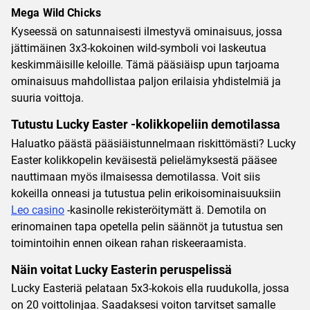
Mega Wild Chicks
Kyseessä on satunnaisesti ilmestyvä ominaisuus, jossa
jättimäinen 3x3-kokoinen wild-symboli voi laskeutua
keskimmäisille keloille. Tämä pääsiäisp upun tarjoama
ominaisuus mahdollistaa paljon erilaisia yhdistelmiä ja
suuria voittoja.
Tutustu Lucky Easter -kolikkopeliin demotilassa
Haluatko päästä pääsiäistunnelmaan riskittömästi? Lucky
Easter kolikkopelin keväisestä pelielämyksestä pääsee
nauttimaan myös ilmaisessa demotilassa. Voit siis
kokeilla onneasi ja tutustua pelin erikoisominaisuuksiin
Leo casino
-kasinolle rekisteröitymätt ä. Demotila on
erinomainen tapa opetella pelin säännöt ja tutustua sen
toimintoihin ennen oikean rahan riskeeraamista.
Näin voitat Lucky Easterin peruspelissä
Lucky Easteriä pelataan 5x3-kokois ella ruudukolla, jossa
on 20 voittolinjaa. Saadaksesi voiton tarvitset samalle