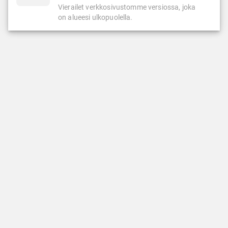
Vierailet verkkosivustomme versiossa, joka
on alueesi ulkopuolella.
KASINO
LIVEKASINO
Kolikkopelit
Ruletti
Suosituimmat
Blackjack
Uusimmat pelit
Pokeri
LeoJackpot
Baccarat
LeoVegas Originals
Suositut livekasinopelit
Jättipottipelit
Uudet livekasinopelit
Megaways-pelit
LeoVegas eksklusiiviset