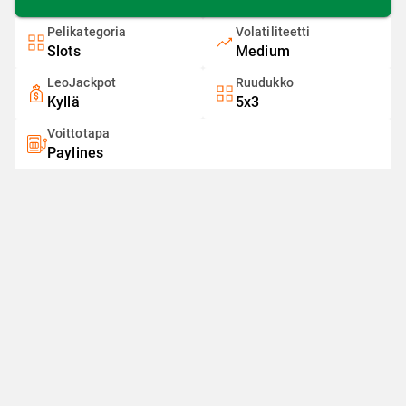
Pelikategoria
Volatiliteetti
Slots
Medium
LeoJackpot
Ruudukko
Kyllä
5x3
Voittotapa
Paylines